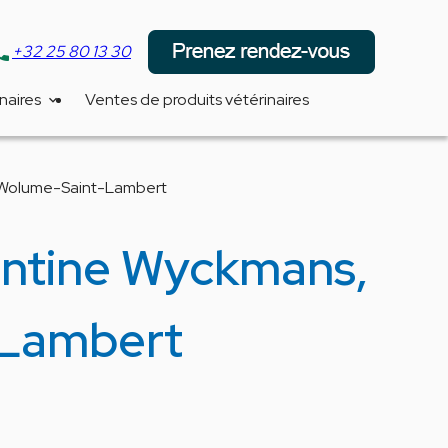
one
+32 25 80 13 30
naires
Ventes de produits vétérinaires
et Wolume-Saint-Lambert
lentine Wyckmans,
t-Lambert