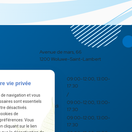
Avenue de mars, 66
1200 Woluwe-Saint-Lambert
09:00-12:00,
13:00-
Lundi
re vie privée
17:30
Mardi
/
e de navigation et vous
ssaires sont essentiels
09:00-12:00,
13:00-
Mercredi
tre désactivés.
17:30
cookies de
09:00-12:00,
13:00-
 préférences. Vous
Jeudi
17:30
cliquant sur le lien