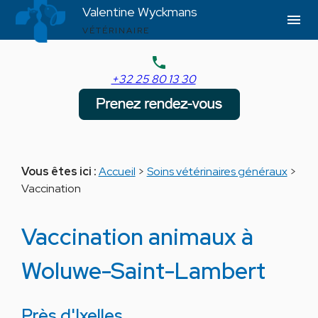
Panneau de gestion des cookies
Valentine Wyckmans
menu
VÉTÉRINAIRE
phone
+32 25 80 13 30
Vous êtes ici :
Accueil
>
Soins vétérinaires généraux
>
Vaccination
Vaccination animaux à
Woluwe-Saint-Lambert
Près d'Ixelles