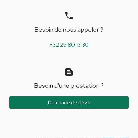
phone
Besoin de nous appeler ?
+32 25 80 13 30
text_snippet
Besoin d'une prestation ?
Demande de devis