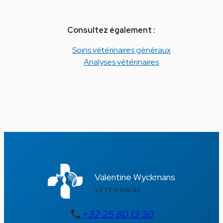
Consultez également :
Soins vétérinaires généraux
Analyses vétérinaires
Valentine Wyckmans
VÉTÉRINAIRE
+32 25 80 13 30
phone