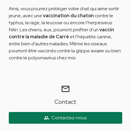
Ainsi, vous pourrez protéger votre chat qui aime sortir
jeune, avec une
vaccination du chaton
contre le
typhus, la rage, la leucose ou encore l’herpèsvirus
félin. Les chiens, eux, pourront profiter d’un
vaccin
contre la maladie de Carré
et l’hépatite canine,
entre bien d’autres maladies. Même les oiseaux
pourront être vaccinés contre la grippe aviaire ou bien
contre le polyomavirus chez moi.
mail_outline
Contact
Contactez-nous
people